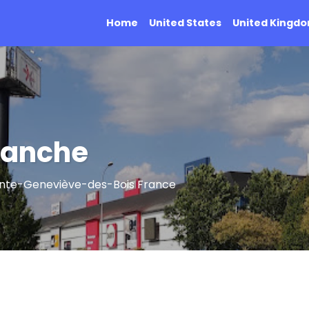
Home
United States
United Kingd
Blanche
ainte-Geneviève-des-Bois France