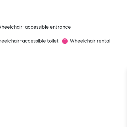
heelchair-accessible entrance
eelchair-accessible toilet
Wheelchair rental
s