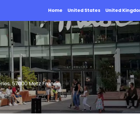
Home
United States
United Kingd
ries, 57000 Metz France