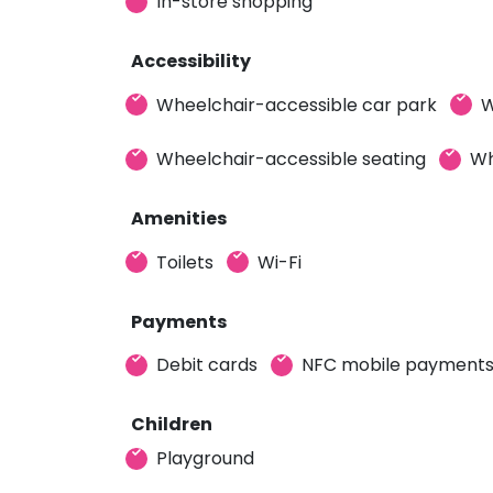
In-store shopping
Accessibility
Wheelchair-accessible car park
W
Wheelchair-accessible seating
Wh
Amenities
Toilets
Wi-Fi
Payments
Debit cards
NFC mobile payment
Children
Playground