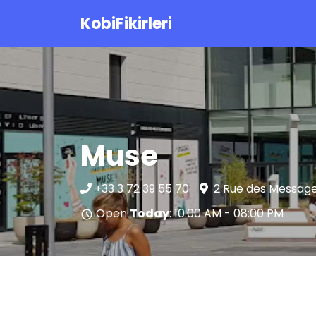
KobiFikirleri
Muse
+33 3 72 39 55 70
2 Rue des Message
Open
Today
: 10:00 AM - 08:00 PM