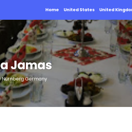
Home
United States
United Kingd
na Jamas
09 Nürnberg Germany