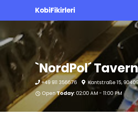
KobiFikirleri
`NordPol´ Taver
+49 911 356676
Kantstraße 15, 904
Open
Today
: 02:00 AM - 11:00 PM