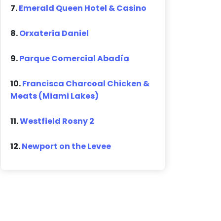
7.
Emerald Queen Hotel & Casino
8.
Orxateria Daniel
9.
Parque Comercial Abadía
10.
Francisca Charcoal Chicken &
Meats (Miami Lakes)
11.
Westfield Rosny 2
12.
Newport on the Levee