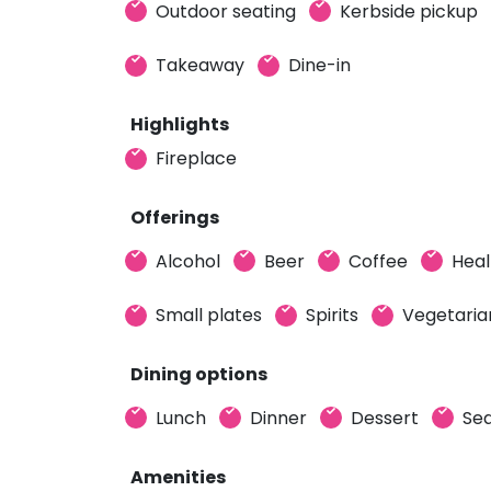
Outdoor seating
Kerbside pickup
Takeaway
Dine-in
Highlights
Fireplace
Offerings
Alcohol
Beer
Coffee
Heal
Small plates
Spirits
Vegetaria
Dining options
Lunch
Dinner
Dessert
Sea
Amenities