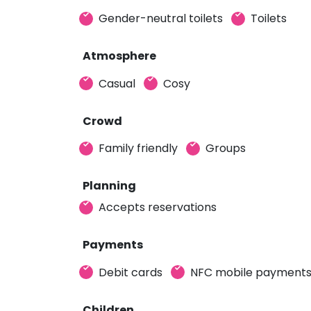
Gender-neutral toilets
Toilets
Atmosphere
Casual
Cosy
Crowd
Family friendly
Groups
Planning
Accepts reservations
Payments
Debit cards
NFC mobile payment
Children