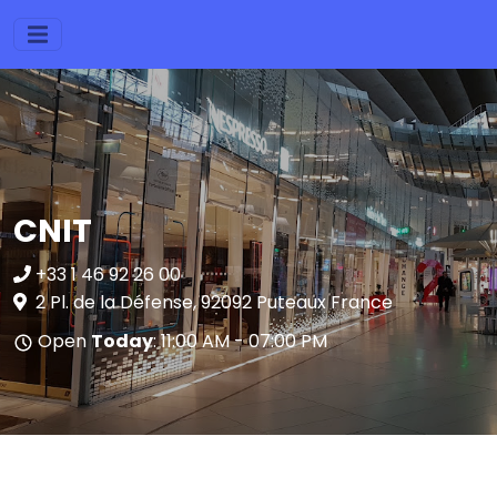
CNIT
+33 1 46 92 26 00
2 Pl. de la Défense, 92092 Puteaux France
Open
Today
: 11:00 AM - 07:00 PM