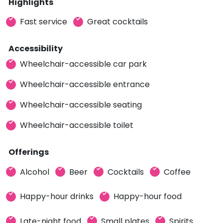
Highlights
Fast service
Great cocktails
Accessibility
Wheelchair-accessible car park
Wheelchair-accessible entrance
Wheelchair-accessible seating
Wheelchair-accessible toilet
Offerings
Alcohol
Beer
Cocktails
Coffee
Happy-hour drinks
Happy-hour food
Late-night food
Small plates
Spirits