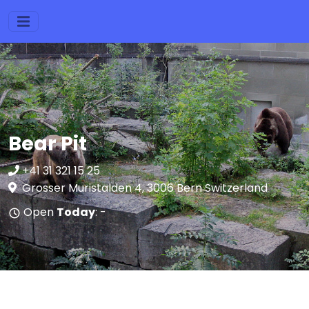
Bear Pit
+41 31 321 15 25
Grosser Muristalden 4, 3006 Bern Switzerland
Open
Today
: -