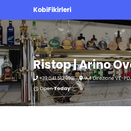
KobiFikirleri
Ristop | Arino Ov
+39 041 512 9991
A4 Direzione VE-PD, 
Open
Today
: -