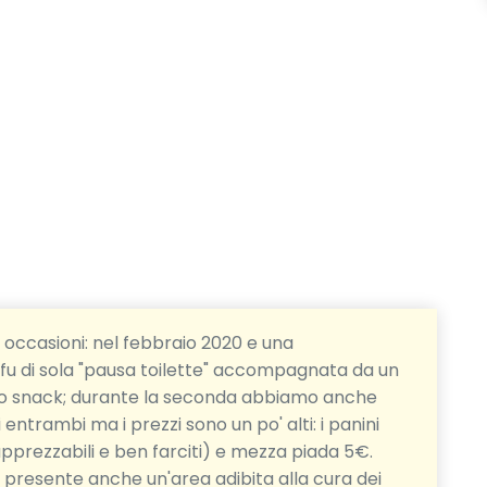
e occasioni: nel febbraio 2020 e una
fu di sola "pausa toilette" accompagnata da un
r o snack; durante la seconda abbiamo anche
 entrambi ma i prezzi sono un po' alti: i panini
prezzabili e ben farciti) e mezza piada 5€.
 È presente anche un'area adibita alla cura dei