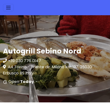
Autogrill Sebino Nord
+39 030 776 0147
A4 Torino - Trieste dir. Milano km 197, 25030
Erbusco BS Italy
Open
Today
: -