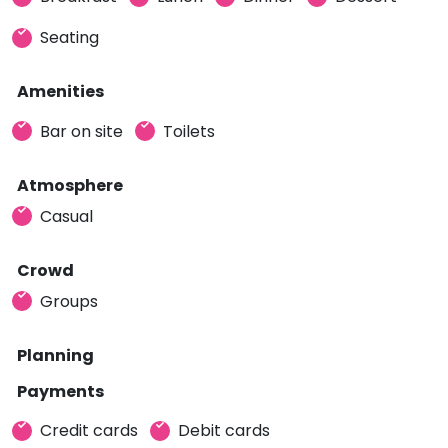
Seating
Amenities
Bar on site
Toilets
Atmosphere
Casual
Crowd
Groups
Planning
Payments
Credit cards
Debit cards