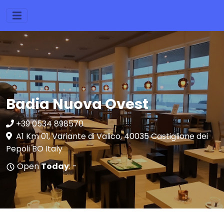
Badia Nuova Ovest
+39 0534 898570
A1 Km 01, Variante di Valico, 40035 Castiglione dei
Pepoli BO Italy
Open
Today
: -