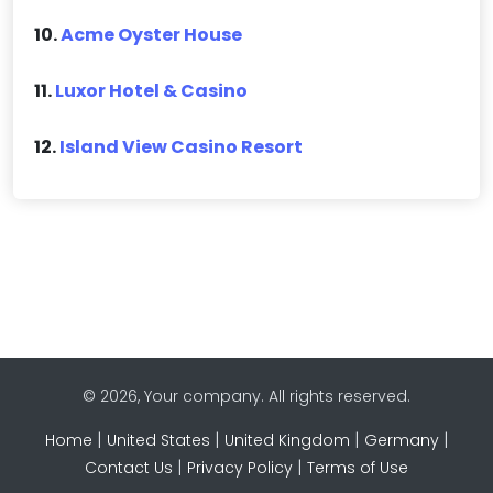
10.
Acme Oyster House
11.
Luxor Hotel & Casino
12.
Island View Casino Resort
© 2026, Your company. All rights reserved.
|
|
|
|
Home
United States
United Kingdom
Germany
|
|
Contact Us
Privacy Policy
Terms of Use