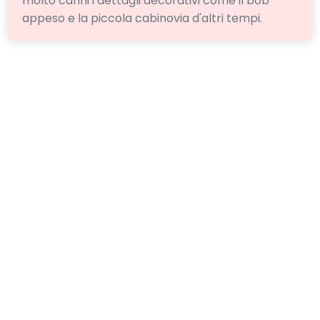
molto carini i dettagli decorativi come il bob
appeso e la piccola cabinovia d'altri tempi.