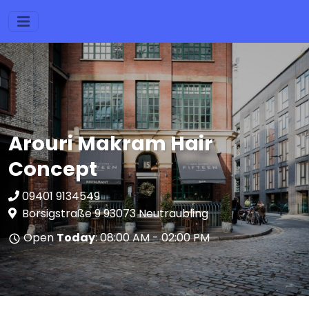
Arouri Makram Hair
Concept
09401 9134549
Borsigstraße 9 93073 Neutraubling
Open
Today
: 08:00 AM - 02:00 PM