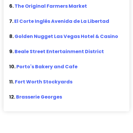
6.
The Original Farmers Market
7.
El Corte Inglés Avenida de La Libertad
8.
Golden Nugget Las Vegas Hotel & Casino
9.
Beale Street Entertainment District
10.
Porto's Bakery and Cafe
11.
Fort Worth Stockyards
12.
Brasserie Georges