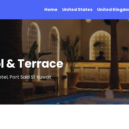
Home
United States
United Kingd
l & Terrace
tel, Port Said St Kuwait