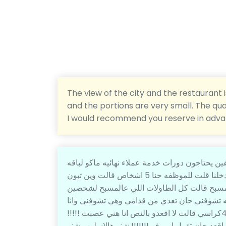
The view of the city and the restaurant is
and the portions are very small. The qual
I would recommend you reserve in advance
ن يحتاجون دورات خدمة عملاء نهائيه ماكو لباقه
???????????????????????? المطعم كان فاضي دخلنا قلت للموظفه حنا 5 اشخاص قالت وين تبون
اشخاص قلت اوكي عالمسبح قالت كل الطاولات اللي عالمسبح لشخصين
فه تشوفني جان تعدي من قدامي وهي تشوفني وانا
اصور !!!! صعدنا فوق نبي نقعد بطاوله اطلالتها حلوه فيها 4كراسي قالت لا اقعدو بالنص انا هني عصبت !!!!!
واقعد جان تقول اوووف !!!!!!! شنو هالاسلوب شنو