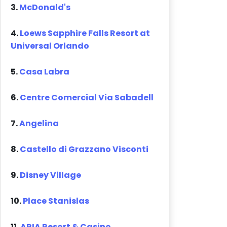
3.
McDonald's
4.
Loews Sapphire Falls Resort at
Universal Orlando
5.
Casa Labra
6.
Centre Comercial Via Sabadell
7.
Angelina
8.
Castello di Grazzano Visconti
9.
Disney Village
10.
Place Stanislas
11.
ARIA Resort & Casino