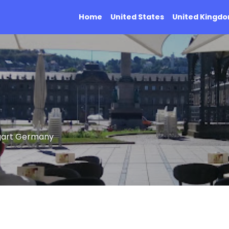
Home
United States
United Kingd
tgart Germany