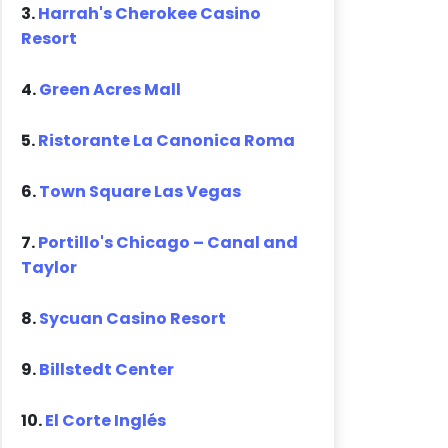
3.
Harrah's Cherokee Casino
Resort
4.
Green Acres Mall
5.
Ristorante La Canonica Roma
6.
Town Square Las Vegas
7.
Portillo's Chicago – Canal and
Taylor
8.
Sycuan Casino Resort
9.
Billstedt Center
10.
El Corte Inglés