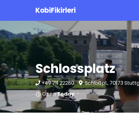
KobiFikirleri
Schlossplatz
+49 711 22280
Schloßpl., 70173 Stut
Open
Today
: -