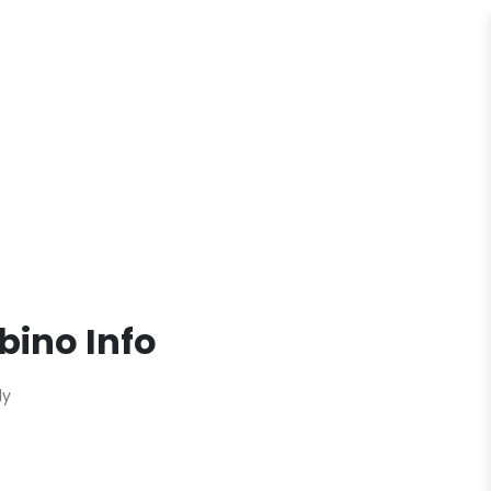
bino Info
ly