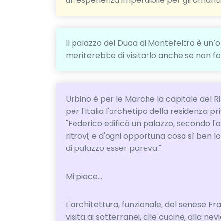
un'esperienza imperdibile per gli amanti d
Il palazzo del Duca di Montefeltro è un’
meriterebbe di visitarlo anche se non f
Urbino è per le Marche la capitale del R
per l'Italia l'archetipo della residenza pr
"Federico edificò un palazzo, secondo l'opin
ritrovi; e d'ogni opportuna cosa sì ben l
di palazzo esser pareva."
Mi piace...
L'architettura, funzionale, del senese Fr
visita ai sotterranei, alle cucine, alla nevi