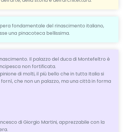
ell'arte, della storia e dell'architettura.
opera fondamentale del rinascimento italiano,
osse una pinacoteca bellissima.
inascimento. Il palazzo del duca di Montefeltro è
incipesca non fortificata.
ione di molti, il più bello che in tutta Italia si
o fornì, che non un palazzo, ma una città in forma
ancesco di Giorgio Martini, apprezzabile con la
era.