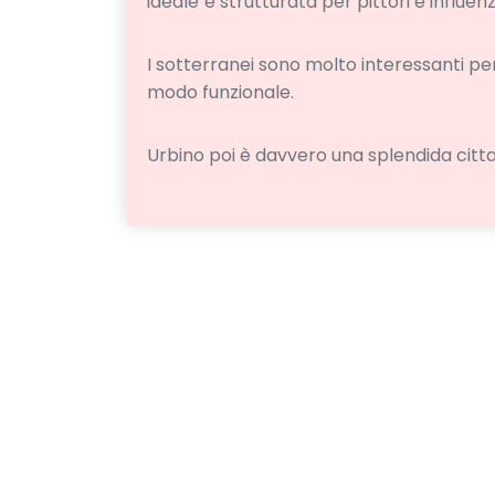
ideale"è strutturata per pittori e influenz
I sotterranei sono molto interessanti per
modo funzionale.
Urbino poi è davvero una splendida cittad