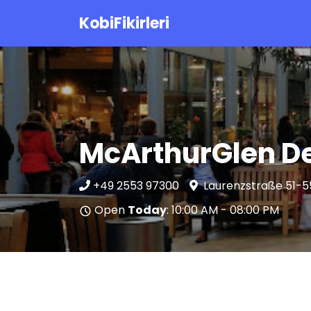
KobiFikirleri
McArthurGlen De
+49 2553 97300
Laurenzstraße 51-
Open
Today
: 10:00 AM - 08:00 PM