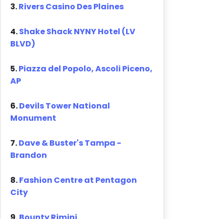
3.
Rivers Casino Des Plaines
4.
Shake Shack NYNY Hotel (LV
BLVD)
5.
Piazza del Popolo, Ascoli Piceno,
AP
6.
Devils Tower National
Monument
7.
Dave & Buster's Tampa -
Brandon
8.
Fashion Centre at Pentagon
City
9.
Bounty Rimini