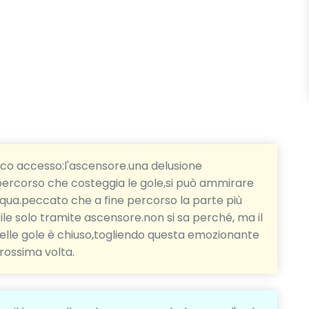
ico accesso:l'ascensore.una delusione
 percorso che costeggia le gole,si può ammirare
cqua.peccato che a fine percorso la parte più
ile solo tramite ascensore.non si sa perché, ma il
delle gole è chiuso,togliendo questa emozionante
rossima volta.