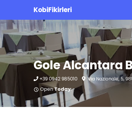
KobiFikirleri
Gole Alcantara B
+39 0942 985010
Via Nazionale, 5, 
Open
Today
: -