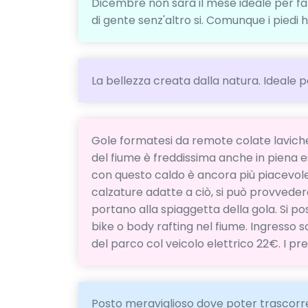
Dicembre non sarà il mese ideale per far
di gente senz'altro si. Comunque i piedi 
La bellezza creata dalla natura. Ideale p
Gole formatesi da remote colate laviche
del fiume è freddissima anche in piena e
con questo caldo è ancora più piacevole 
calzature adatte a ciò, si può provvedere
portano alla spiaggetta della gola. Si po
bike o body rafting nel fiume. Ingresso 
del parco col veicolo elettrico 22€. I prez
Posto meraviglioso dove poter trascorrer