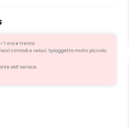
s
÷ 1 ora e trenta.
sori comodi e veloci. Spiaggetta molto piccola.
ante self service.