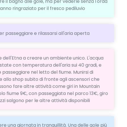
e il bagno alle gole, ma per vederle senza l'orda
hanno ringraziato per il fresco pediluvio
er passeggiare e rilassarsi all'aria aperta
 dell'Etna a creare un ambiente unico. L'acqua
state con temperatura dell'aria sui 40 gradi, e
passeggiare nel letto del fiume. Munirsi di
 allo shop subito di fronte agli ascensori che
ssono fare altre attività come giri in Mountain
solo fiume 9€, con passeggiata nel parco 13€, giro
zi salgono per le altre attività disponibili
e una giornata in tranquillità. Una delle gole più