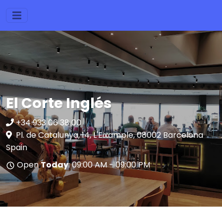
El Corte Inglés
+34 933 06 38 00
Pl. de Catalunya, 14, L'Eixample, 08002 Barcelona
Spain
Open
Today
: 09:00 AM - 09:00 PM