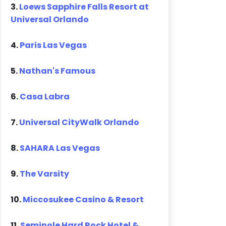
3.
Loews Sapphire Falls Resort at
Universal Orlando
4.
Paris Las Vegas
5.
Nathan's Famous
6.
Casa Labra
7.
Universal CityWalk Orlando
8.
SAHARA Las Vegas
9.
The Varsity
10.
Miccosukee Casino & Resort
11.
Seminole Hard Rock Hotel &