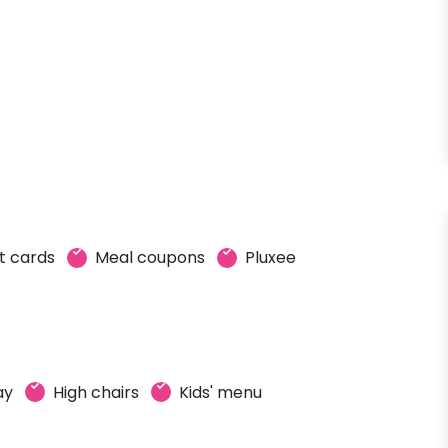
t cards
Meal coupons
Pluxee
ay
High chairs
Kids' menu