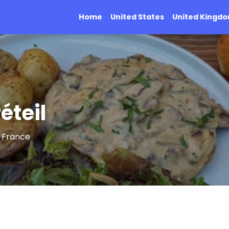
Home
United States
United Kingd
éteil
l France