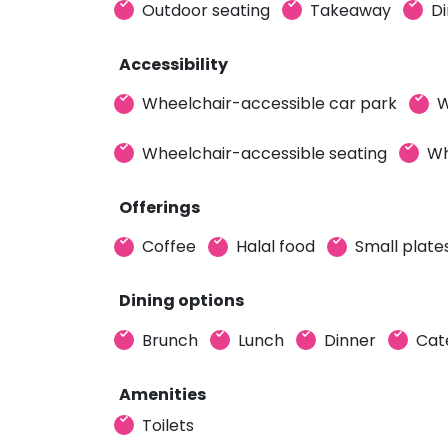
Outdoor seating
Takeaway
Di
Accessibility
Wheelchair-accessible car park
W
Wheelchair-accessible seating
Wh
Offerings
Coffee
Halal food
Small plate
Dining options
Brunch
Lunch
Dinner
Cat
Amenities
Toilets