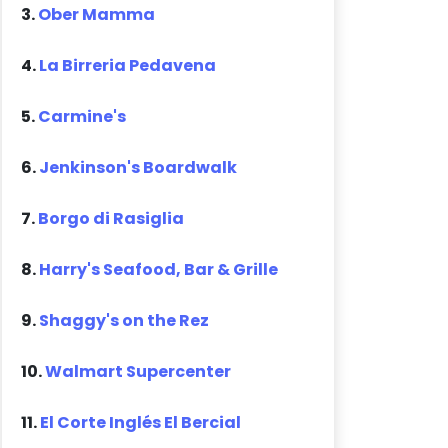
3.
Ober Mamma
4.
La Birreria Pedavena
5.
Carmine's
6.
Jenkinson's Boardwalk
7.
Borgo di Rasiglia
8.
Harry's Seafood, Bar & Grille
9.
Shaggy's on the Rez
10.
Walmart Supercenter
11.
El Corte Inglés El Bercial