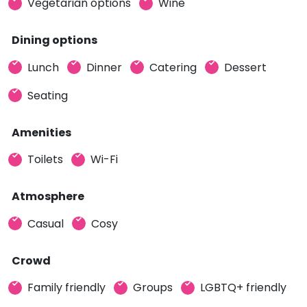
Vegetarian options
Wine
Dining options
Lunch
Dinner
Catering
Dessert
Seating
Amenities
Toilets
Wi-Fi
Atmosphere
Casual
Cosy
Crowd
Family friendly
Groups
LGBTQ+ friendly