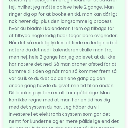
fejl, hvilket jeg måtte opleve hele 2 gange. Man
ringer dig op for at booke en tid, man kan dårligt
nok hører dig, plus den langsommelig process
hvor du bladre i kalenderen frem og tilbage for
at tilbyde nogle ledig tider tager bare evigheder.
Når det så endelig lykkes at finde en ledige tid så
notere du det ned i kalenderen skulle man tro,
men nej, hele 2 gange har jeg oplevet at du ikke
har notere det ned. Så man drøner afsted for at
komme til tiden og når man så kommer frem så
var du ikke dukket op den ene gang og den
anden gang havde du givet min tid til en anden.
Dit booking system er alt for upålidelige. Man
kan ikke regne med at man har en tid hos dig
med det system du har. Jeg håber du vil
investere i et elektronisk system som gør det
nemt for kunderne og er mere pålidelige end det