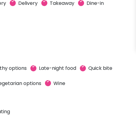
ery
Delivery
Takeaway
Dine-in
thy options
Late-night food
Quick bite
egetarian options
Wine
ting