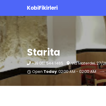
KobiFikirleri
Starita
+39 081 544 1485
Via Materdei, 27/28
Open
Today
: 02:00 AM - 02:00 AM