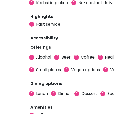
Kerbside pickup
No-contact deliv
Highlights
Fast service
Accessibility
Offerings
Alcohol
Beer
Coffee
Heal
Small plates
Vegan options
V
Dining options
Lunch
Dinner
Dessert
Sea
Amenities