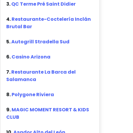
3.
QC Terme Pré Saint Didier
4.
Restaurante-Coctelería Inclán
Brutal Bar
5.
Autogrill Stradella Sud
6.
Casino Arizona
7.
Restaurante La Barca del
Salamanca
8.
Polygone Riviera
9.
MAGIC MOMENT RESORT & KIDS
CLUB
10.
Asador Alto del León