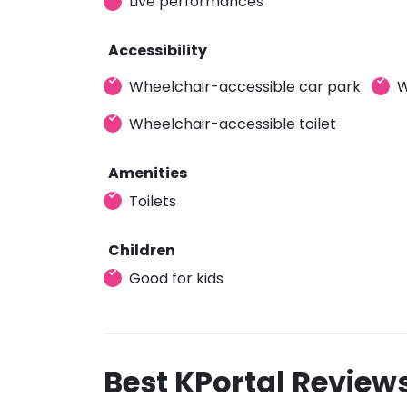
Live performances
Accessibility
Wheelchair-accessible car park
W
Wheelchair-accessible toilet
Amenities
Toilets
Children
Good for kids
Best KPortal Review