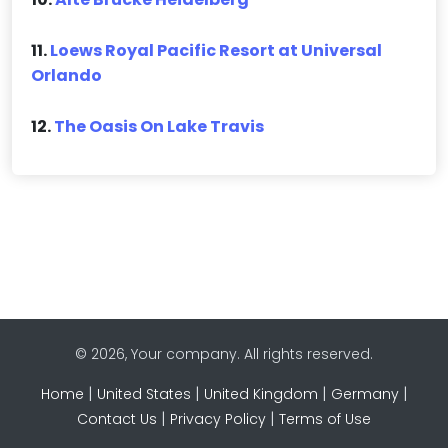
11.
Loews Royal Pacific Resort at Universal
Orlando
12.
The Oasis On Lake Travis
© 2026, Your company. All rights reserved.
|
|
|
|
Home
United States
United Kingdom
Germany
|
|
Contact Us
Privacy Policy
Terms of Use