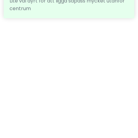
Lite väl dyrt för att ligga såpass mycket utanför
centrum