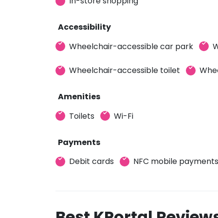
In-store shopping
Accessibility
Wheelchair-accessible car park
W
Wheelchair-accessible toilet
Whee
Amenities
Toilets
Wi-Fi
Payments
Debit cards
NFC mobile payment
Best KPortal Review