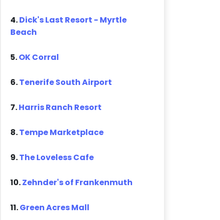
4.
Dick's Last Resort - Myrtle
Beach
5.
OK Corral
6.
Tenerife South Airport
7.
Harris Ranch Resort
8.
Tempe Marketplace
9.
The Loveless Cafe
10.
Zehnder's of Frankenmuth
11.
Green Acres Mall