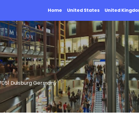
Home
United States
United Kingd
47051 Duisburg Germany