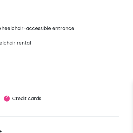
heelchair-accessible entrance
lchair rental
s
Credit cards
s