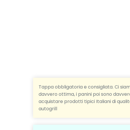
Tappa obbligatoria e consigliata. Ci si
davvero ottima, i panini poi sono davvero
acquistare prodotti tipici Italiani di qual
autogrill