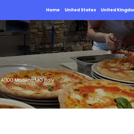
Home
United States
United Kingd
, 41100 Modena MO Italy