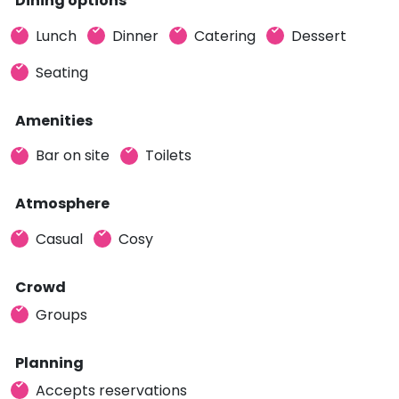
Dining options
Lunch
Dinner
Catering
Dessert
Seating
Amenities
Bar on site
Toilets
Atmosphere
Casual
Cosy
Crowd
Groups
Planning
Accepts reservations