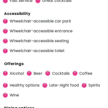
Fast service
Great cocktails
Accessibility
Wheelchair-accessible car park
Wheelchair-accessible entrance
Wheelchair-accessible seating
Wheelchair-accessible toilet
Offerings
Alcohol
Beer
Cocktails
Coffee
Healthy options
Late-night food
Spirits
Wine