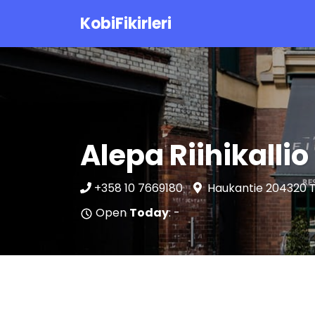
KobiFikirleri
Alepa Riihikallio
+358 10 7669180
Haukantie 204320 T
Open
Today
: -