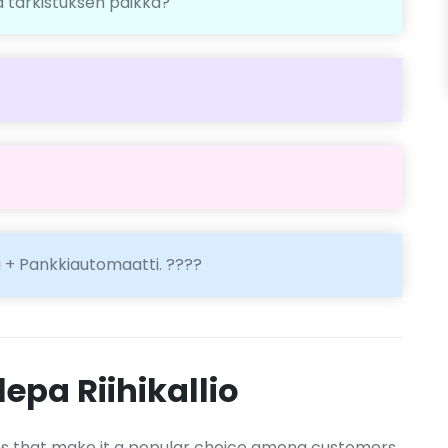
sä tarkistuksen paikka?
na + Pankkiautomaatti. ????
epa Riihikallio
gths that make it a popular choice among customers.