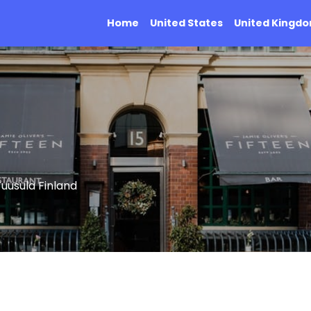
Home
United States
United Kingd
uusula Finland