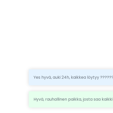
Yes hyvä, auki 24h, kaikkea löytyy ?????
Hyvä, rauhallinen paikka, josta saa kaikki