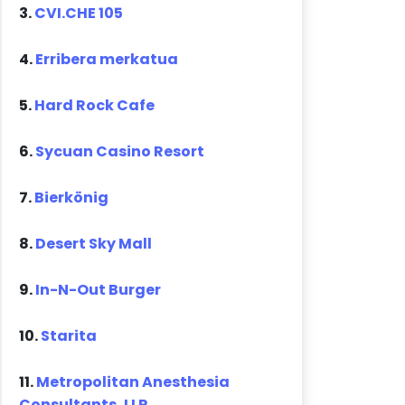
3.
CVI.CHE 105
4.
Erribera merkatua
5.
Hard Rock Cafe
6.
Sycuan Casino Resort
7.
Bierkönig
8.
Desert Sky Mall
9.
In-N-Out Burger
10.
Starita
11.
Metropolitan Anesthesia
Consultants, LLP