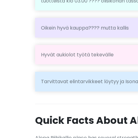
tuotteista klo 03.00 ???? olisikohan täs
Oikein hyvä kauppa???? mutta kallis
Hyvät aukiolot työtä tekevälle
Tarvittavat elintarvikkeet löytyy ja Iso
Quick Facts About Al
Alepa Riihikallio place has several stren