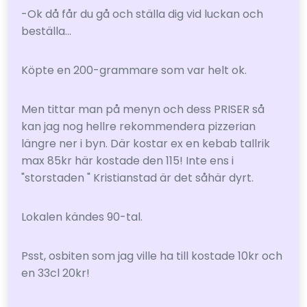
-Ok då får du gå och ställa dig vid luckan och
beställa...
Köpte en 200-grammare som var helt ok.
Men tittar man på menyn och dess PRISER så
kan jag nog hellre rekommendera pizzerian
längre ner i byn. Där kostar ex en kebab tallrik
max 85kr här kostade den 115! Inte ens i
"storstaden " Kristianstad är det såhär dyrt.
Lokalen kändes 90-tal.
Psst, osbiten som jag ville ha till kostade 10kr och
en 33cl 20kr!