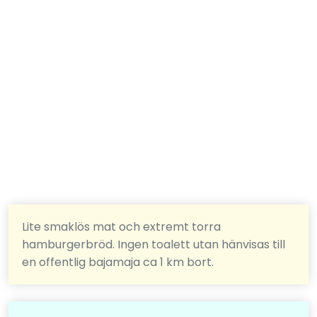
Lite smaklös mat och extremt torra
hamburgerbröd. Ingen toalett utan hänvisas till
en offentlig bajamaja ca 1 km bort.